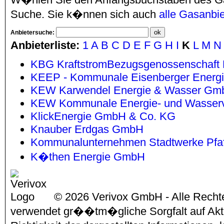
Suche. Sie k�nnen sich auch
alle Gasanbie
Anbietersuche:
Anbieterliste:
1
A
B
C
D
E
F
G
H
I
K
L
M
N
KBG KraftstromBezugsgenossenschaft
KEEP - Kommunale Eisenberger Energ
KEW Karwendel Energie & Wasser Gm
KEW Kommunale Energie- und Wasser
KlickEnergie GmbH & Co. KG
Knauber Erdgas GmbH
Kommunalunternehmen Stadtwerke Pfaff
K�then Energie GmbH
© 2026 Verivox GmbH - Alle Rechte
verwendet gr��tm�gliche Sorgfalt auf Aktu