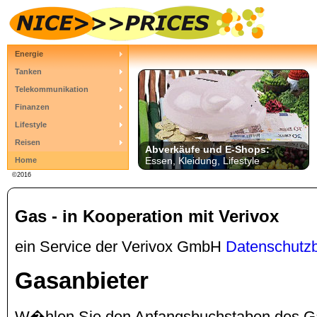
Energie
Tanken
Telekommunikation
Finanzen
Lifestyle
Reisen
Abverkäufe und E-Shops:
Essen, Kleidung, Lifestyle
Home
©2016
Gas - in Kooperation mit Verivox
ein Service der Verivox GmbH
Datenschutz
Gasanbieter
W�hlen Sie den Anfangsbuchstaben des Gas