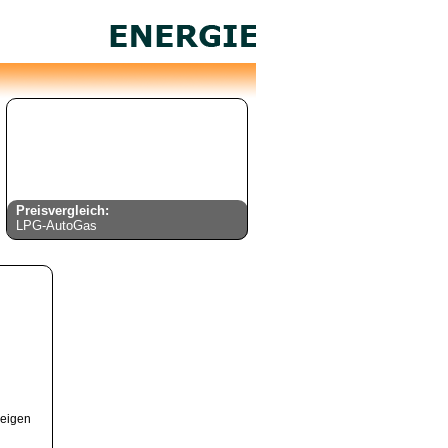
Preisvergleich:
LPG-AutoGas
eigen