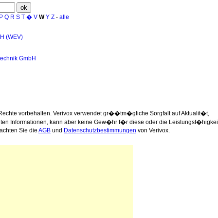
P
Q
R
S
T
�
V
W
Y
Z
-
alle
bH (WEV)
technik GmbH
Rechte vorbehalten. Verivox verwendet gr��tm�gliche Sorgfalt auf Aktualit�t,
llten Informationen, kann aber keine Gew�hr f�r diese oder die Leistungsf�higkei
achten Sie die
AGB
und
Datenschutzbestimmungen
von Verivox.