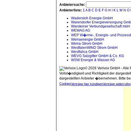
Anbietersuche:
Anbieterliste:
1
A
B
C
D
E
F
G
H
I
K
L
M
N
O
Wadersloh Energie GmbH
Warendorfer Energieversorgung Gm
Warsteiner Verbundgesellschaft mbH
WEMAG AG
WEP W�rme-, Energie- und Prozess
Werraenergie GmbH
Werra-Strom GmbH
WestfalenWIND Strom GmbH
Westfalica GmbH
WEVG Salzgitter GmbH & Co. KG
WSW Energie & Wasser AG
© 2026 Verivox GmbH - Alle 
Vollst�ndigkeit und Richtigkeit der dargeste
dargestellten Anbieter �bernehmen. Bitte be
Cookies
Verträge hier kündigen
Verträge widerrufen