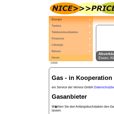
Energie
Tanken
Telekommunikation
Finanzen
Lifestyle
Reisen
Abverkä
Essen, Kl
Home
©2016
Gas - in Kooperation 
ein Service der Verivox GmbH
Datenschutzb
Gasanbieter
W�hlen Sie den Anfangsbuchstaben des Gas
lassen.