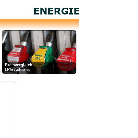
Preisvergleich:
LPG-AutoGas