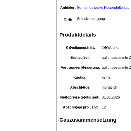
Anbieter:
Gemeindewerke Neuendettelsau
Grundversorgung
Tarif:
Produktdetails
K�ndigungsfrist:
2�Wochen
Erstlaufzeit:
auf unbestimmte Z
Vertragsverl�ngerung:
auf unbestimmte Z
Kaution:
keine
Abschl�ge:
monatlich
Nettopreise g�ltig seit::
01.01.2026
Abschl�ge pro Jahr:
12
Gaszusammensetzung