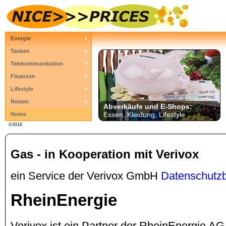
Energie
Tanken
Telekommunikation
Finanzen
Lifestyle
Reisen
Abverkäufe und E-Shops:
Essen, Kleidung, Lifestyle
Home
©2016
Gas - in Kooperation mit Verivox
ein Service der Verivox GmbH
Datenschutz
RheinEnergie
Verivox ist ein Partner der RheinEnergie A