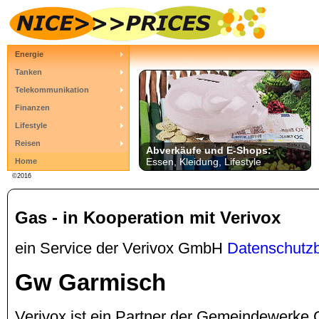
Energie
Tanken
Telekommunikation
Finanzen
Lifestyle
Reisen
Abverkäufe und E-Shops:
Essen, Kleidung, Lifestyle
Home
©2016
Gas - in Kooperation mit Verivox
ein Service der Verivox GmbH
Datenschutz
Gw Garmisch
Verivox ist ein Partner der Gemeindewerke