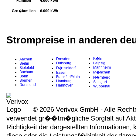
Familien
4.000 kWh
Gro�familien
6.000 kWh
Strompreise in anderen de
K�ln
Dresden
Aachen
Duisburg
Leipzig
Berlin
Mannheim
Bielefeld
D�sseldorf
Bochum
M�nchen
Essen
Bonn
Frankfurt/Main
N�rnberg
Bremen
Hamburg
Stuttgart
Dortmund
Hannover
Wuppertal
© 2026 Verivox GmbH - Alle Rechte
verwendet gr��tm�gliche Sorgfalt auf Aktu
Richtigkeit der dargestellten Informationen
diese oder die Leistungsf�higkeit der darg