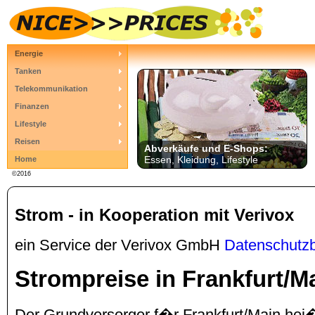
Energie
Tanken
Telekommunikation
Finanzen
Lifestyle
Reisen
Abverkäufe und E-Shops:
Essen, Kleidung, Lifestyle
Home
©2016
Strom - in Kooperation mit Verivox
ein Service der Verivox GmbH
Datenschutz
Strompreise in Frankfurt/M
Der Grundversorger f�r Frankfurt/Main hei