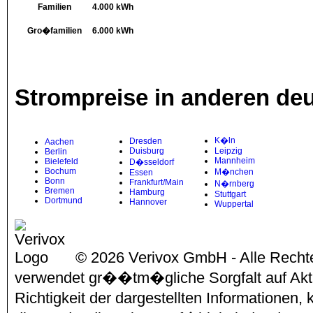
Familien
4.000 kWh
Gro�familien
6.000 kWh
Strompreise in anderen de
K�ln
Dresden
Aachen
Duisburg
Leipzig
Berlin
Mannheim
Bielefeld
D�sseldorf
Bochum
M�nchen
Essen
Bonn
Frankfurt/Main
N�rnberg
Bremen
Hamburg
Stuttgart
Dortmund
Hannover
Wuppertal
© 2026 Verivox GmbH - Alle Rechte
verwendet gr��tm�gliche Sorgfalt auf Aktu
Richtigkeit der dargestellten Informationen